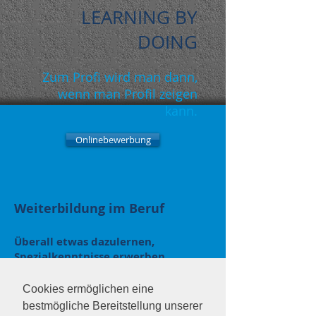
LEARNING BY
DOING
Zum Profi wird man dann,
wenn man Profil zeigen
kann.
Onlinebewerbung
Weiterbildung im Beruf
Überall etwas dazulernen,
Spezialkenntnisse erwerben,
Fähigkeiten unter Beweis stellen –
das ist die beste Art des Lernens.
Cookies ermöglichen eine
bestmögliche Bereitstellung unserer
Jobfactory bietet vielfältige Chancen zur