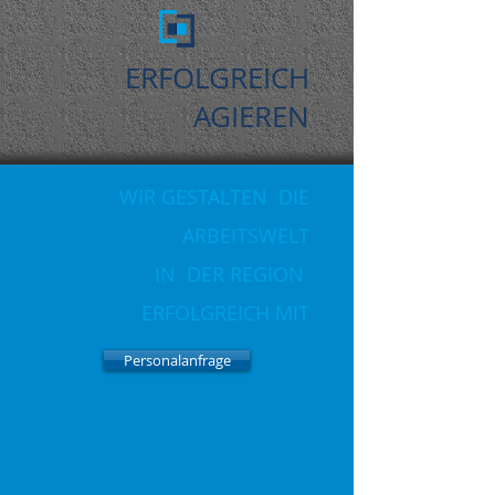
ERFOLGREICH
AGIEREN
WIR GESTALTEN DIE
ARBEITSWELT
IN DER REGION
ERFOLGREICH MIT
Personalanfrage