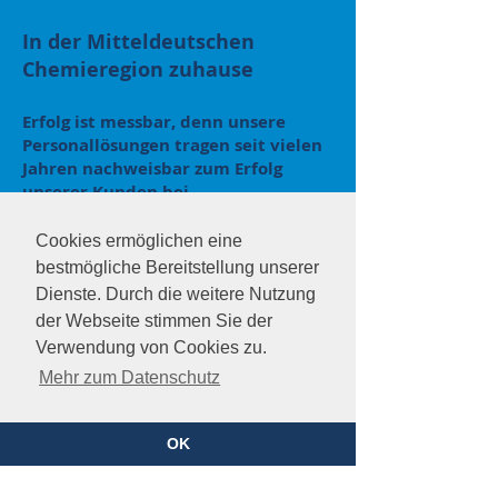
In der Mitteldeutschen
Chemieregion zuhause
Erfolg ist messbar, denn unsere
Personallösungen tragen seit vielen
Jahren nachweisbar zum Erfolg
unserer Kunden bei.
Wir sind in Halle, im Herzen Sachsen-
Cookies ermöglichen eine
Anhalts, seit der Gründung 1998
bestmögliche Bereitstellung unserer
zuhause - hier kennen wir uns aus und
Dienste. Durch die weitere Nutzung
deshalb konzentrieren wir uns auch auf
der Webseite stimmen Sie der
diesen Arbeitsmarkt.
Und das sehr erfolgreich.
Verwendung von Cookies zu.
Mehr zum Datenschutz
In der einstigen Industriemetropole
Mitteldeutschland machen wir uns stark
für die langfristige
OK
Beschäftigungsfähigkeit der Mitarbeiter.
Dazu gehört auch die Unterstützung und