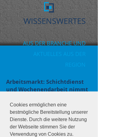
WISSENSWERTES
AUS DER BRANCHE UND
AKTUELLES AUS DER
REGION
Arbeitsmarkt: Schichtdienst
und Wochenendarbeit nimmt
zu
Cookies ermöglichen eine
Quelle: Anfrage der Linkfraktion im Bundestag
bestmögliche Bereitstellung unserer
und der Bericht von Bild.de unter Bezugnahme
Dienste. Durch die weitere Nutzung
der „Süddeutschen Zeitung".
der Webseite stimmen Sie der
Verwendung von Cookies zu.